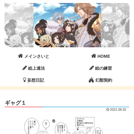
メインさいと
HOME
絵上達法
絵の練習
妄想日記
幻獣契約
ギャグ１
2021.06.02