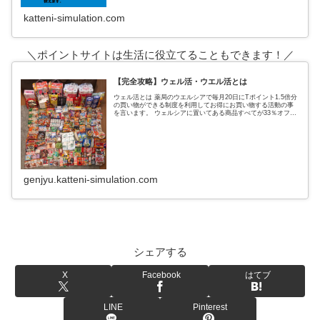
あった。 私がポイントサイトでおすすめしていたのは、３サイ
ト
katteni-simulation.com
＼ポイントサイトは生活に役立てることもできます！／
【完全攻略】ウェル活・ウエル活とは
ウェル活とは 薬局のウエルシアで毎月20日にTポイント1.5倍分
の買い物ができる制度を利用してお得にお買い物する活動の事
を言います。 ウェルシアに置いてある商品すべてが33％オフに
なるという超お得なウェルシアデー ↑実際の戦利品これ全てがタ
genjyu.katteni-simulation.com
シェアする
X
Facebook
はてブ
LINE
Pinterest