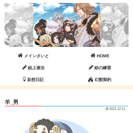
メインさいと
HOME
絵上達法
絵の練習
妄想日記
幻獣契約
羊_男
2021.12.11