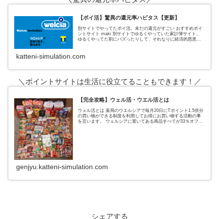
【ポイ活】驚異の還元率ハピタス【更新】
別サイトでやってたポイ活。未だの還元がすごい おすすめポイ
ントサイト maki 別サイトでゆるくやっていた家計簿サイト。
ゆるくやってた割にバズったりして、それなりに経済的恩恵も
あった。 私がポイントサイトでおすすめしていたのは、３サイ
ト
katteni-simulation.com
＼ポイントサイトは生活に役立てることもできます！／
【完全攻略】ウェル活・ウエル活とは
ウェル活とは 薬局のウエルシアで毎月20日にTポイント1.5倍分
の買い物ができる制度を利用してお得にお買い物する活動の事
を言います。 ウェルシアに置いてある商品すべてが33％オフに
なるという超お得なウェルシアデー ↑実際の戦利品これ全てがタ
genjyu.katteni-simulation.com
シェアする