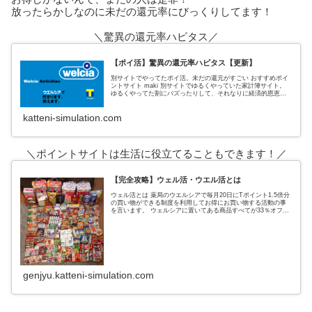
放ったらかしなのに未だの還元率にびっくりしてます！
＼驚異の還元率ハピタス／
【ポイ活】驚異の還元率ハピタス【更新】
別サイトでやってたポイ活。未だの還元がすごい おすすめポイ
ントサイト maki 別サイトでゆるくやっていた家計簿サイト。
ゆるくやってた割にバズったりして、それなりに経済的恩恵も
あった。 私がポイントサイトでおすすめしていたのは、３サイ
ト
katteni-simulation.com
＼ポイントサイトは生活に役立てることもできます！／
【完全攻略】ウェル活・ウエル活とは
ウェル活とは 薬局のウエルシアで毎月20日にTポイント1.5倍分
の買い物ができる制度を利用してお得にお買い物する活動の事
を言います。 ウェルシアに置いてある商品すべてが33％オフに
なるという超お得なウェルシアデー ↑実際の戦利品これ全てがタ
genjyu.katteni-simulation.com