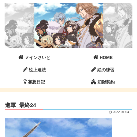
メインさいと
HOME
絵上達法
絵の練習
妄想日記
幻獣契約
進軍_最終24
2022.01.04