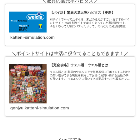
＼驚異の還元率ハピタス／
【ポイ活】驚異の還元率ハピタス【更新】
別サイトでやってたポイ活。未だの還元がすごい おすすめポイ
ントサイト maki 別サイトでゆるくやっていた家計簿サイト。
ゆるくやってた割にバズったりして、それなりに経済的恩恵も
あった。 私がポイントサイトでおすすめしていたのは、３サイ
ト
katteni-simulation.com
＼ポイントサイトは生活に役立てることもできます！／
【完全攻略】ウェル活・ウエル活とは
ウェル活とは 薬局のウエルシアで毎月20日にTポイント1.5倍分
の買い物ができる制度を利用してお得にお買い物する活動の事
を言います。 ウェルシアに置いてある商品すべてが33％オフに
なるという超お得なウェルシアデー ↑実際の戦利品これ全てがタ
genjyu.katteni-simulation.com
シェアする