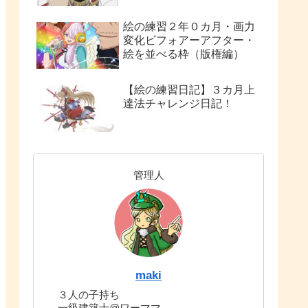
絵の練習２年０カ月・画力
変化ビフォアーアフター・
絵を並べる枠（版権編）
【絵の練習日記】３カ月上
達法チャレンジ日記！
管理人
maki
３人の子持ち
一級建築士@ワーママ