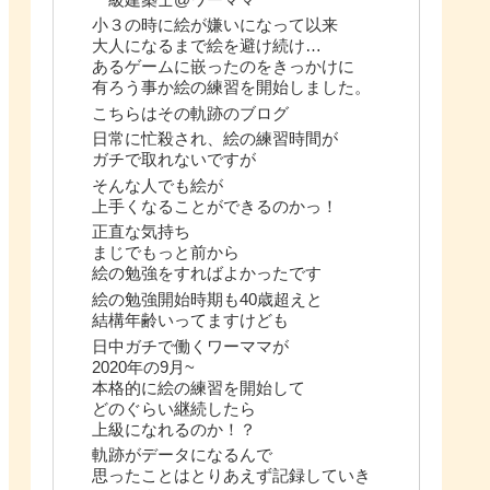
小３の時に絵が嫌いになって以来
大人になるまで絵を避け続け…
あるゲームに嵌ったのをきっかけに
有ろう事か絵の練習を開始しました。
こちらはその軌跡のブログ
日常に忙殺され、絵の練習時間が
ガチで取れないですが
そんな人でも絵が
上手くなることができるのかっ！
正直な気持ち
まじでもっと前から
絵の勉強をすればよかったです
絵の勉強開始時期も40歳超えと
結構年齢いってますけども
日中ガチで働くワーママが
2020年の9月~
本格的に絵の練習を開始して
どのぐらい継続したら
上級になれるのか！？
軌跡がデータになるんで
思ったことはとりあえず記録していき