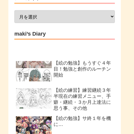
maki’s Diary
【絵の勉強】もうすぐ４年
目！勉強と創作のルーチン
開始
【絵の練習】練習継続３年
半現在の練習メニュー、手
癖・継続・３か月上達法に
思う事、その他
【絵の勉強】サ終１年を機
に…