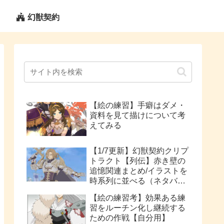
幻獣契約
【絵の練習】手癖はダメ・
資料を見て描けについて考
えてみる
【1/7更新】幻獣契約クリプ
トラクト【列伝】赤き壁の
追憶関連まとめ/イラストを
時系列に並べる（ネタバレ
注意）
【絵の練習考】効果ある練
習をルーチン化し継続する
ための作戦【自分用】