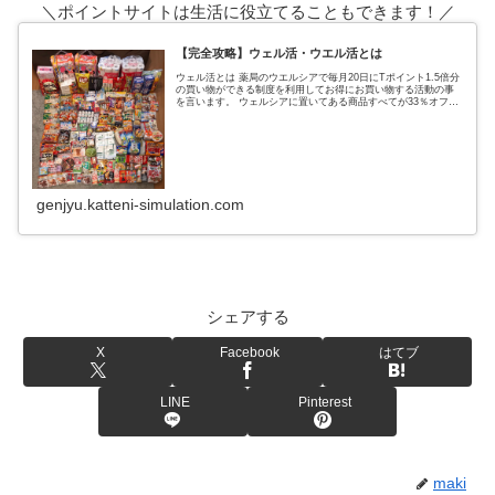
＼ポイントサイトは生活に役立てることもできます！／
【完全攻略】ウェル活・ウエル活とは
ウェル活とは 薬局のウエルシアで毎月20日にTポイント1.5倍分
の買い物ができる制度を利用してお得にお買い物する活動の事
を言います。 ウェルシアに置いてある商品すべてが33％オフに
なるという超お得なウェルシアデー ↑実際の戦利品これ全てがタ
genjyu.katteni-simulation.com
シェアする
X
Facebook
はてブ
LINE
Pinterest
maki