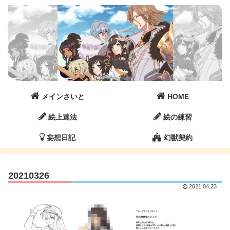
メインさいと
HOME
絵上達法
絵の練習
妄想日記
幻獣契約
20210326
2021.04.23