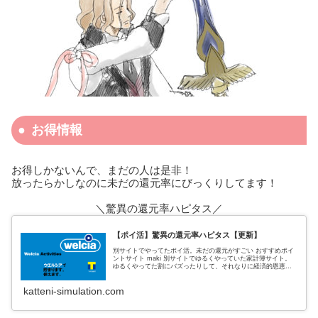
お得情報
お得しかないんで、まだの人は是非！
放ったらかしなのに未だの還元率にびっくりしてます！
＼驚異の還元率ハピタス／
【ポイ活】驚異の還元率ハピタス【更新】
別サイトでやってたポイ活。未だの還元がすごい おすすめポイ
ントサイト maki 別サイトでゆるくやっていた家計簿サイト。
ゆるくやってた割にバズったりして、それなりに経済的恩恵も
あった。 私がポイントサイトでおすすめしていたのは、３サイ
ト
katteni-simulation.com