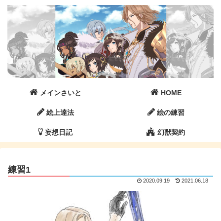
メインさいと
HOME
絵上達法
絵の練習
妄想日記
幻獣契約
練習1
2020.09.19
2021.06.18