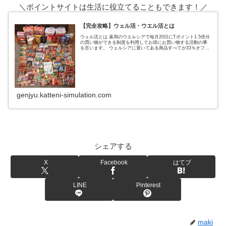
＼ポイントサイトは生活に役立てることもできます！／
【完全攻略】ウェル活・ウエル活とは
ウェル活とは 薬局のウエルシアで毎月20日にTポイント1.5倍分
の買い物ができる制度を利用してお得にお買い物する活動の事
を言います。 ウェルシアに置いてある商品すべてが33％オフに
なるという超お得なウェルシアデー ↑実際の戦利品これ全てがタ
genjyu.katteni-simulation.com
シェアする
X
Facebook
はてブ
LINE
Pinterest
maki