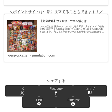
＼ポイントサイトは生活に役立てることもできます！／
【完全攻略】ウェル活・ウエル活とは
ウェル活とは 薬局のウエルシアで毎月20日にTポイント1.5倍分
の買い物ができる制度を利用してお得にお買い物する活動の事
を言います。 ウェルシアに置いてある商品すべてが33％オフに
なるという超お得なウェルシアデー ↑実際の戦利品これ全てがタ
genjyu.katteni-simulation.com
シェアする
X
Facebook
はてブ
LINE
Pinterest