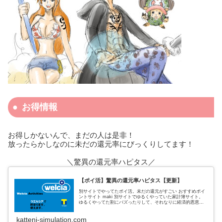
お得情報
お得しかないんで、まだの人は是非！
放ったらかしなのに未だの還元率にびっくりしてます！
＼驚異の還元率ハピタス／
【ポイ活】驚異の還元率ハピタス【更新】
別サイトでやってたポイ活。未だの還元がすごい おすすめポイ
ントサイト maki 別サイトでゆるくやっていた家計簿サイト。
ゆるくやってた割にバズったりして、それなりに経済的恩恵も
あった。 私がポイントサイトでおすすめしていたのは、３サイ
ト
katteni-simulation.com