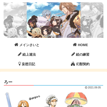
メインさいと
HOME
絵上達法
絵の練習
妄想日記
幻獣契約
ろー
2021.09.05