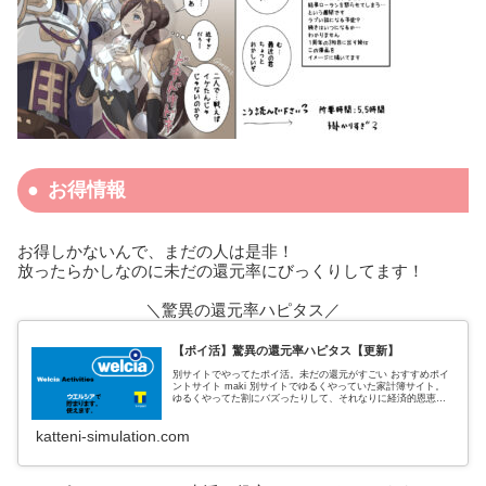
お得情報
お得しかないんで、まだの人は是非！
放ったらかしなのに未だの還元率にびっくりしてます！
＼驚異の還元率ハピタス／
【ポイ活】驚異の還元率ハピタス【更新】
別サイトでやってたポイ活。未だの還元がすごい おすすめポイ
ントサイト maki 別サイトでゆるくやっていた家計簿サイト。
ゆるくやってた割にバズったりして、それなりに経済的恩恵も
あった。 私がポイントサイトでおすすめしていたのは、３サイ
ト
katteni-simulation.com