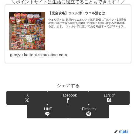
＼ポイントサイトは生活に役立てることもできます！／
【完全攻略】ウェル活・ウエル活とは
ウェル活とは 薬局のウエルシアで毎月20日にTポイント1.5倍分
の買い物ができる制度を利用してお得にお買い物する活動の事
を言います。 ウェルシアに置いてある商品すべてが33％オフに
なるという超お得なウェルシアデー ↑実際の戦利品これ全てがタ
genjyu.katteni-simulation.com
シェアする
X
Facebook
はてブ
LINE
Pinterest
maki