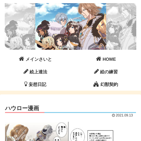
メインさいと
HOME
絵上達法
絵の練習
妄想日記
幻獣契約
ハウロー漫画
2021.09.13