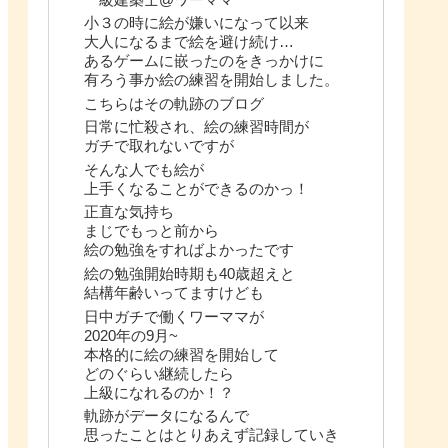
小３の時に絵が嫌いになって以来
大人になるまで絵を避け続け…
あるゲームに嵌ったのをきっかけに
有ろう事か絵の練習を開始しました。
こちらはその軌跡のブログ
日常に忙殺され、絵の練習時間が
ガチで取れないですが
そんな人でも絵が
上手くなることができるのかっ！
正直な気持ち
まじでもっと前から
絵の勉強をすればよかったです
絵の勉強開始時期も40歳超えと
結構年齢いってますけども
日中ガチで働くワーママが
2020年の9月~
本格的に絵の練習を開始して
どのぐらい継続したら
上級になれるのか！？
軌跡がデータになるんで
思ったことはとりあえず記録していき