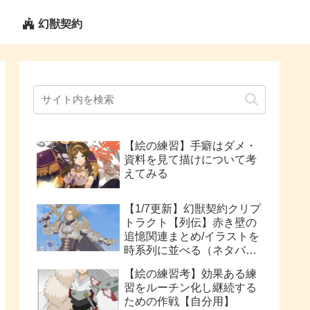
幻獣契約
【絵の練習】手癖はダメ・
資料を見て描けについて考
えてみる
【1/7更新】幻獣契約クリプ
トラクト【列伝】赤き壁の
追憶関連まとめ/イラストを
時系列に並べる（ネタバレ
注意）
【絵の練習考】効果ある練
習をルーチン化し継続する
ための作戦【自分用】