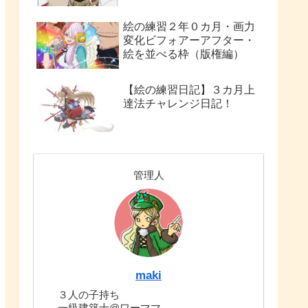
絵の練習２年０カ月・画力
変化ビフォアーアフター・
絵を並べる枠（版権編）
【絵の練習日記】３カ月上
達法チャレンジ日記！
管理人
maki
３人の子持ち
一級建築士@ワーママ