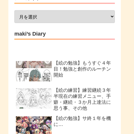
maki’s Diary
【絵の勉強】もうすぐ４年
目！勉強と創作のルーチン
開始
【絵の練習】練習継続３年
半現在の練習メニュー、手
癖・継続・３か月上達法に
思う事、その他
【絵の勉強】サ終１年を機
に…