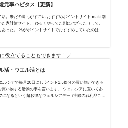
還元率ハピタス【更新】
活。未だの還元がすごい おすすめポイントサイト maki 別
いた家計簿サイト。 ゆるくやってた割にバズったりして、
もあった。 私がポイントサイトでおすすめしていたのは、
に役立てることもできます！／
ル活・ウエル活とは
エルシアで毎月20日にTポイント1.5倍分の買い物ができる
お買い物する活動の事を言います。 ウェルシアに置いてあ
フになるという超お得なウェルシアデー ↑実際の戦利品これ