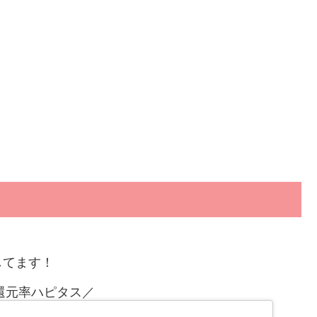
してます！
還元率ハピタス／