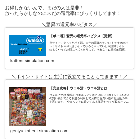
お得しかないんで、まだの人は是非！
放ったらかしなのに未だの還元率にびっくりしてます！
＼驚異の還元率ハピタス／
【ポイ活】驚異の還元率ハピタス【更新】
別サイトでやってたポイ活。未だの還元がすごい おすすめポイ
ントサイト maki 別サイトでゆるくやっていた家計簿サイト。
ゆるくやってた割にバズったりして、それなりに経済的恩恵も
あった。 私がポイントサイトでおすすめしていたのは、３サイ
ト
katteni-simulation.com
＼ポイントサイトは生活に役立てることもできます！／
【完全攻略】ウェル活・ウエル活とは
ウェル活とは 薬局のウエルシアで毎月20日にTポイント1.5倍分
の買い物ができる制度を利用してお得にお買い物する活動の事
を言います。 ウェルシアに置いてある商品すべてが33％オフに
なるという超お得なウェルシアデー ↑実際の戦利品これ全てがタ
genjyu.katteni-simulation.com