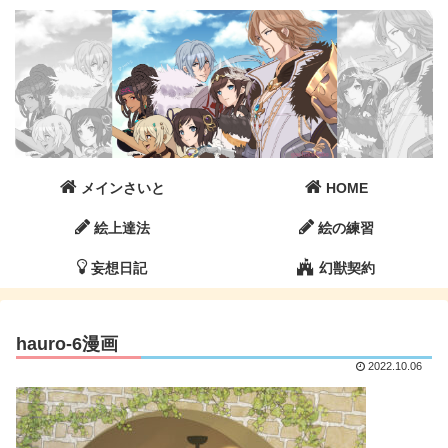
メインさいと
HOME
絵上達法
絵の練習
妄想日記
幻獣契約
hauro-6漫画
2022.10.06