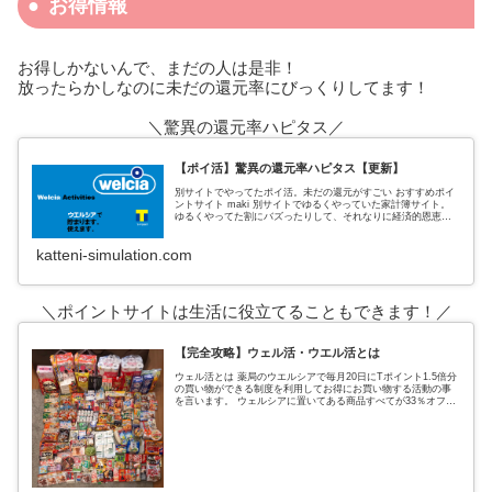
お得情報
お得しかないんで、まだの人は是非！
放ったらかしなのに未だの還元率にびっくりしてます！
＼驚異の還元率ハピタス／
【ポイ活】驚異の還元率ハピタス【更新】
別サイトでやってたポイ活。未だの還元がすごい おすすめポイ
ントサイト maki 別サイトでゆるくやっていた家計簿サイト。
ゆるくやってた割にバズったりして、それなりに経済的恩恵も
あった。 私がポイントサイトでおすすめしていたのは、３サイ
ト
katteni-simulation.com
＼ポイントサイトは生活に役立てることもできます！／
【完全攻略】ウェル活・ウエル活とは
ウェル活とは 薬局のウエルシアで毎月20日にTポイント1.5倍分
の買い物ができる制度を利用してお得にお買い物する活動の事
を言います。 ウェルシアに置いてある商品すべてが33％オフに
なるという超お得なウェルシアデー ↑実際の戦利品これ全てがタ