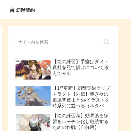
幻獣契約
【絵の練習】手癖はダメ・
資料を見て描けについて考
えてみる
【1/7更新】幻獣契約クリプ
トラクト【列伝】赤き壁の
追憶関連まとめ/イラストを
時系列に並べる（ネタバレ
注意）
【絵の練習考】効果ある練
習をルーチン化し継続する
ための作戦【自分用】