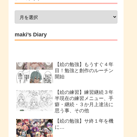
maki’s Diary
【絵の勉強】もうすぐ４年
目！勉強と創作のルーチン
開始
【絵の練習】練習継続３年
半現在の練習メニュー、手
癖・継続・３か月上達法に
思う事、その他
【絵の勉強】サ終１年を機
に…