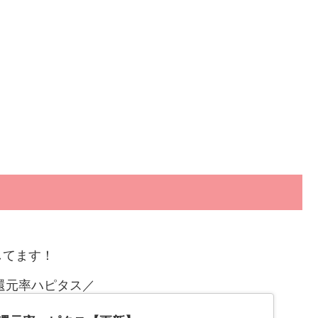
してます！
還元率ハピタス／