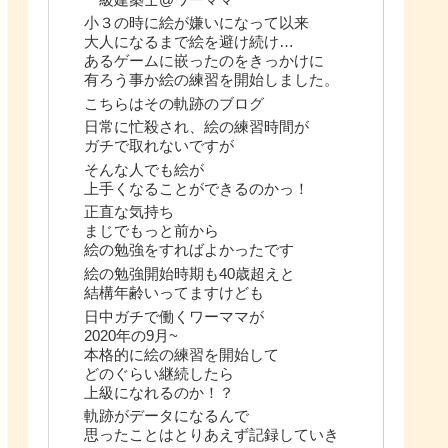
小３の時に絵が嫌いになって以来
大人になるまで絵を避け続け…
あるゲームに嵌ったのをきっかけに
有ろう事か絵の練習を開始しました。
こちらはその軌跡のブログ
日常に忙殺され、絵の練習時間が
ガチで取れないですが
そんな人でも絵が
上手くなることができるのかっ！
正直な気持ち
まじでもっと前から
絵の勉強をすればよかったです
絵の勉強開始時期も40歳超えと
結構年齢いってますけども
日中ガチで働くワーママが
2020年の9月~
本格的に絵の練習を開始して
どのぐらい継続したら
上級になれるのか！？
軌跡がデータになるんで
思ったことはとりあえず記録していき