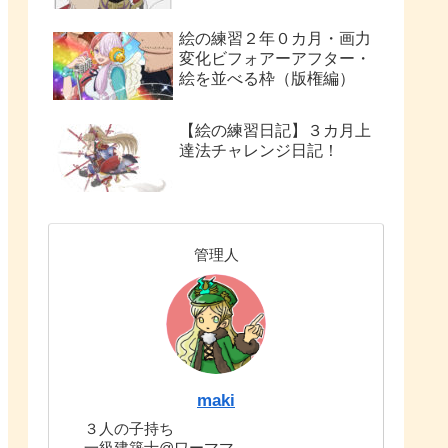
絵の練習２年０カ月・画力
変化ビフォアーアフター・
絵を並べる枠（版権編）
【絵の練習日記】３カ月上
達法チャレンジ日記！
管理人
maki
３人の子持ち
一級建築士@ワーママ