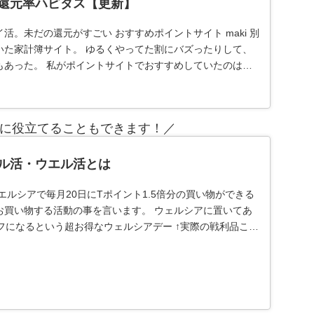
還元率ハピタス【更新】
活。未だの還元がすごい おすすめポイントサイト maki 別
いた家計簿サイト。 ゆるくやってた割にバズったりして、
もあった。 私がポイントサイトでおすすめしていたのは、
に役立てることもできます！／
ル活・ウエル活とは
エルシアで毎月20日にTポイント1.5倍分の買い物ができる
お買い物する活動の事を言います。 ウェルシアに置いてあ
フになるという超お得なウェルシアデー ↑実際の戦利品これ