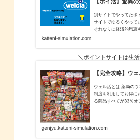
【ポイ活】驚異の
別サイトでやってたポイ
サイトでゆるくやって
それなりに経済的恩恵
３サイト
katteni-simulation.com
＼ポイントサイトは生活
【完全攻略】ウェ
ウェル活とは 薬局のウ
制度を利用してお得に
る商品すべてが33％オ
全てがタ
genjyu.katteni-simulation.com