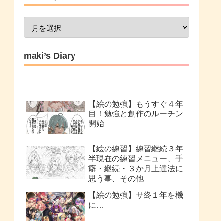
maki’s Diary
【絵の勉強】もうすぐ４年
目！勉強と創作のルーチン
開始
【絵の練習】練習継続３年
半現在の練習メニュー、手
癖・継続・３か月上達法に
思う事、その他
【絵の勉強】サ終１年を機
に…