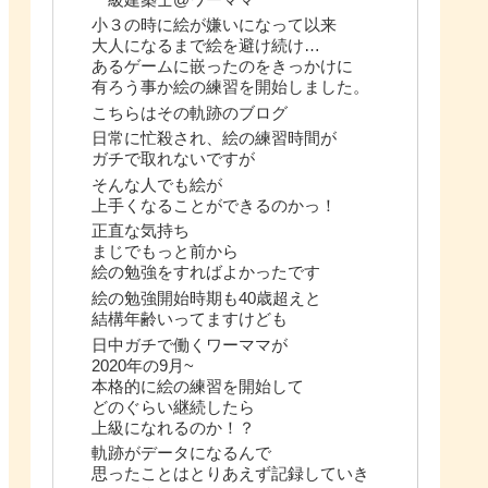
小３の時に絵が嫌いになって以来
大人になるまで絵を避け続け…
あるゲームに嵌ったのをきっかけに
有ろう事か絵の練習を開始しました。
こちらはその軌跡のブログ
日常に忙殺され、絵の練習時間が
ガチで取れないですが
そんな人でも絵が
上手くなることができるのかっ！
正直な気持ち
まじでもっと前から
絵の勉強をすればよかったです
絵の勉強開始時期も40歳超えと
結構年齢いってますけども
日中ガチで働くワーママが
2020年の9月~
本格的に絵の練習を開始して
どのぐらい継続したら
上級になれるのか！？
軌跡がデータになるんで
思ったことはとりあえず記録していき