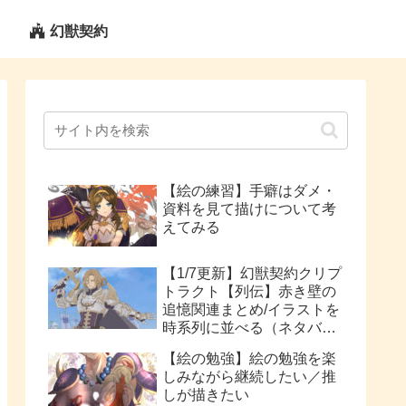
幻獣契約
【絵の練習】手癖はダメ・
資料を見て描けについて考
えてみる
【1/7更新】幻獣契約クリプ
トラクト【列伝】赤き壁の
追憶関連まとめ/イラストを
時系列に並べる（ネタバレ
注意）
【絵の勉強】絵の勉強を楽
しみながら継続したい／推
しが描きたい