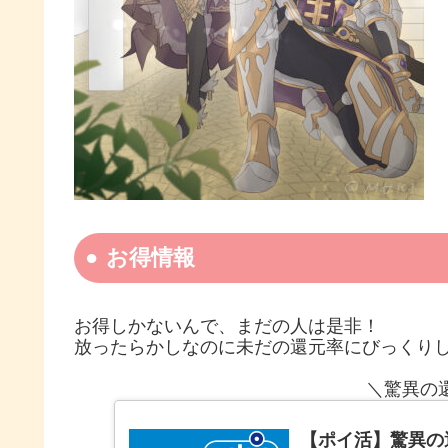
お得情報
お得しかないんで、まだの人は是非！
放ったらかしなのに未だの還元率にびっくり
＼驚異の
【ポイ活】驚異の