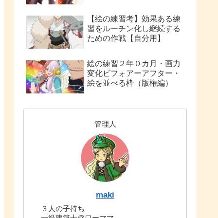
【絵の練習考】効果ある練
習をルーチン化し継続する
ための作戦【自分用】
絵の練習２年０カ月・画力
変化ビフォアーアフター・
絵を並べる枠（版権編）
管理人
maki
３人の子持ち
一級建築士@ワーママ