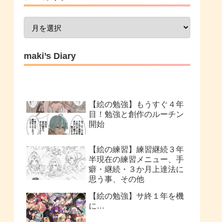
maki’s Diary
【絵の勉強】もうすぐ４年
目！勉強と創作のルーチン
開始
【絵の練習】練習継続３年
半現在の練習メニュー、手
癖・継続・３か月上達法に
思う事、その他
【絵の勉強】サ終１年を機
に…