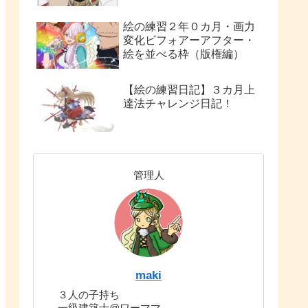
絵の練習２年０カ月・画力
変化ビフォアーアフター・
絵を並べる枠（版権編）
【絵の練習日記】３カ月上
達法チャレンジ日記！
管理人
maki
３人の子持ち
一級建築士@ワーママ