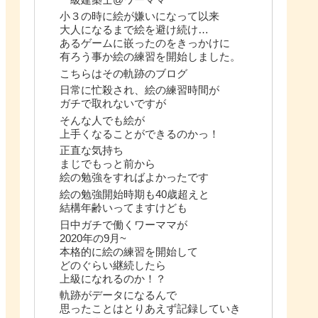
小３の時に絵が嫌いになって以来
大人になるまで絵を避け続け…
あるゲームに嵌ったのをきっかけに
有ろう事か絵の練習を開始しました。
こちらはその軌跡のブログ
日常に忙殺され、絵の練習時間が
ガチで取れないですが
そんな人でも絵が
上手くなることができるのかっ！
正直な気持ち
まじでもっと前から
絵の勉強をすればよかったです
絵の勉強開始時期も40歳超えと
結構年齢いってますけども
日中ガチで働くワーママが
2020年の9月~
本格的に絵の練習を開始して
どのぐらい継続したら
上級になれるのか！？
軌跡がデータになるんで
思ったことはとりあえず記録していき