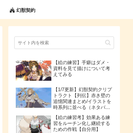
幻獣契約
【絵の練習】手癖はダメ・
資料を見て描けについて考
えてみる
【1/7更新】幻獣契約クリプ
トラクト【列伝】赤き壁の
追憶関連まとめ/イラストを
時系列に並べる（ネタバレ
注意）
【絵の練習考】効果ある練
習をルーチン化し継続する
ための作戦【自分用】