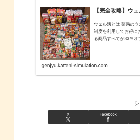
【完全攻略】ウェ
ウェル活とは 薬局のウ
制度を利用してお得に
る商品すべてが33％オ
全てがタ
genjyu.katteni-simulation.com
シ
X
Facebook