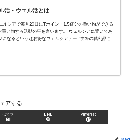
ル活・ウエル活とは
エルシアで毎月20日にTポイント1.5倍分の買い物ができる
お買い物する活動の事を言います。 ウェルシアに置いてあ
フになるという超お得なウェルシアデー ↑実際の戦利品これ
ェアする
はてブ
LINE
Pinterest
maki