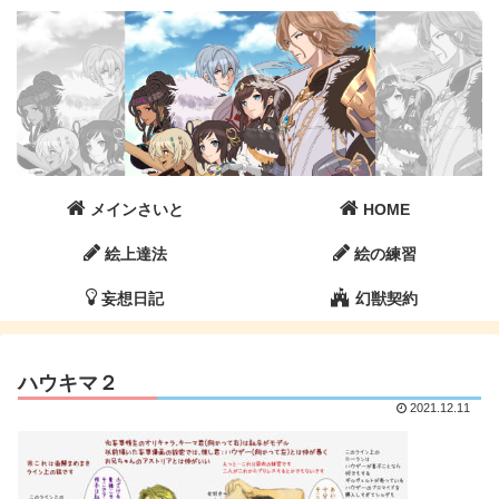
メインさいと
HOME
絵上達法
絵の練習
妄想日記
幻獣契約
ハウキマ２
2021.12.11