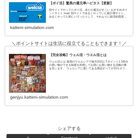
【ポイ活】驚異の還元率ハピタス【更新】
別サイトでやってたポイ活。未だの還元がすごい おすすめポイ
ントサイト maki 別サイトでゆるくやっていた家計簿サイト。
ゆるくやってた割にバズったりして、それなりに経済的恩恵も
あった。 私がポイントサイトでおすすめしていたのは、３サイ
ト
katteni-simulation.com
＼ポイントサイトは生活に役立てることもできます！／
【完全攻略】ウェル活・ウエル活とは
ウェル活とは 薬局のウエルシアで毎月20日にTポイント1.5倍分
の買い物ができる制度を利用してお得にお買い物する活動の事
を言います。 ウェルシアに置いてある商品すべてが33％オフに
なるという超お得なウェルシアデー ↑実際の戦利品これ全てがタ
genjyu.katteni-simulation.com
シェアする