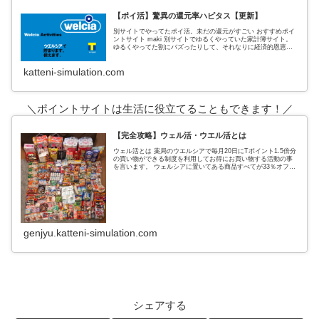
【ポイ活】驚異の還元率ハピタス【更新】
別サイトでやってたポイ活。未だの還元がすごい おすすめポイ
ントサイト maki 別サイトでゆるくやっていた家計簿サイト。
ゆるくやってた割にバズったりして、それなりに経済的恩恵も
あった。 私がポイントサイトでおすすめしていたのは、３サイ
ト
katteni-simulation.com
＼ポイントサイトは生活に役立てることもできます！／
【完全攻略】ウェル活・ウエル活とは
ウェル活とは 薬局のウエルシアで毎月20日にTポイント1.5倍分
の買い物ができる制度を利用してお得にお買い物する活動の事
を言います。 ウェルシアに置いてある商品すべてが33％オフに
なるという超お得なウェルシアデー ↑実際の戦利品これ全てがタ
genjyu.katteni-simulation.com
シェアする