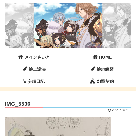
メインさいと
HOME
絵上達法
絵の練習
妄想日記
幻獣契約
IMG_5536
2021.10.09