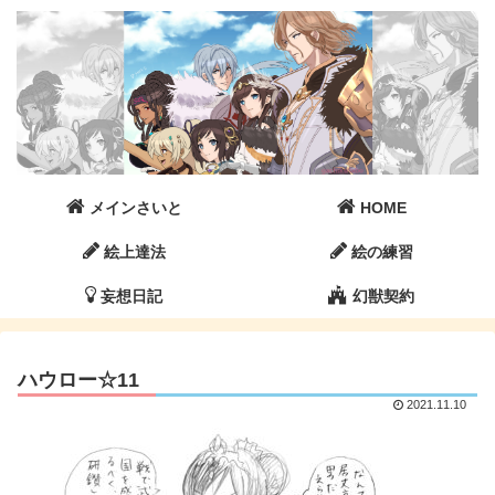
メインさいと
HOME
絵上達法
絵の練習
妄想日記
幻獣契約
ハウロー☆11
2021.11.10