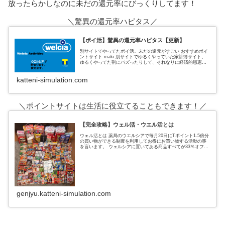
放ったらかしなのに未だの還元率にびっくりしてます！
＼驚異の還元率ハピタス／
【ポイ活】驚異の還元率ハピタス【更新】
別サイトでやってたポイ活。未だの還元がすごい おすすめポイ
ントサイト maki 別サイトでゆるくやっていた家計簿サイト。
ゆるくやってた割にバズったりして、それなりに経済的恩恵も
あった。 私がポイントサイトでおすすめしていたのは、３サイ
ト
katteni-simulation.com
＼ポイントサイトは生活に役立てることもできます！／
【完全攻略】ウェル活・ウエル活とは
ウェル活とは 薬局のウエルシアで毎月20日にTポイント1.5倍分
の買い物ができる制度を利用してお得にお買い物する活動の事
を言います。 ウェルシアに置いてある商品すべてが33％オフに
なるという超お得なウェルシアデー ↑実際の戦利品これ全てがタ
genjyu.katteni-simulation.com