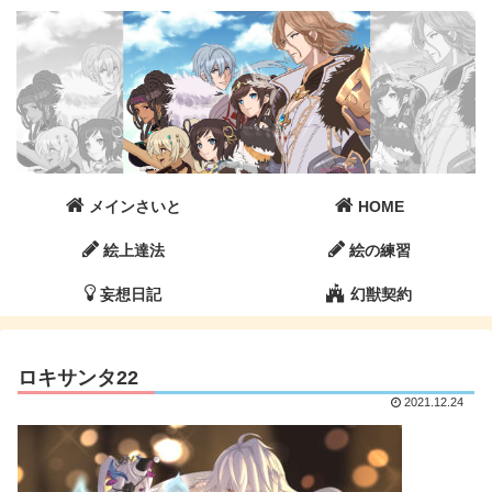
メインさいと
HOME
絵上達法
絵の練習
妄想日記
幻獣契約
ロキサンタ22
2021.12.24