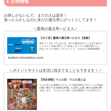
お得情報
お得しかないんで、まだの人は是非！
放ったらかしなのに未だの還元率にびっくりしてます！
＼驚異の還元率ハピタス／
【ポイ活】驚異の還元率ハピタス【更新】
別サイトでやってたポイ活。未だの還元がすごい おすすめポイ
ントサイト maki 別サイトでゆるくやっていた家計簿サイト。
ゆるくやってた割にバズったりして、それなりに経済的恩恵も
あった。 私がポイントサイトでおすすめしていたのは、３サイ
ト
katteni-simulation.com
＼ポイントサイトは生活に役立てることもできます！／
【完全攻略】ウェル活・ウエル活とは
ウェル活とは 薬局のウエルシアで毎月20日にTポイント1.5倍分
の買い物ができる制度を利用してお得にお買い物する活動の事
を言います。 ウェルシアに置いてある商品すべてが33％オフに
なるという超お得なウェルシアデー ↑実際の戦利品これ全てがタ