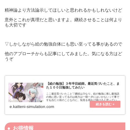
精神論より方法論示してほしいと思われるかもしれないけど
意外とこれが真理だと思いますよ。継続させることは何より
も大切です
▽しかしながら絵の勉強自体にも思い至ってる事があるので
他のアプローチからも記事にしてみました。気になる方はど
うぞ
【絵の勉強】３年半目絵師。最近気づいたこと、ま
た１００日勉強してみたい
ここ最近気づいたこと▽継続は力なり。絵の勉強に推し最強説
の他に思い至ってるのは画力は一朝一夕にはいかないって事で
すね当たり前のことなのに、知見を得れば描けると思っていた
節がありました知見は大事です。知ってるのと知らないのとで
e.katteni-simulation.com
は作業に差が出る...
お得情報