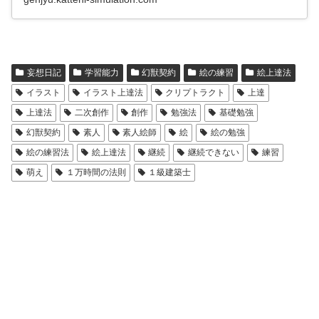
妄想日記
学習能力
幻獣契約
絵の練習
絵上達法
イラスト
イラスト上達法
クリプトラクト
上達
上達法
二次創作
創作
勉強法
基礎勉強
幻獣契約
素人
素人絵師
絵
絵の勉強
絵の練習法
絵上達法
継続
継続できない
練習
萌え
１万時間の法則
１級建築士