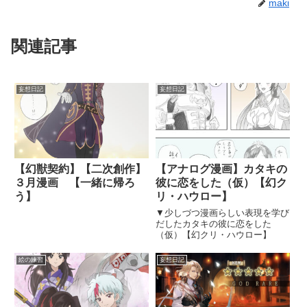
maki
関連記事
妄想日記
妄想日記
【幻獣契約】【二次創作】
【アナログ漫画】カタキの
３月漫画 【一緒に帰ろ
彼に恋をした（仮）【幻ク
う】
リ・ハウロー】
▼少しづつ漫画らしい表現を学び
だしたカタキの彼に恋をした
（仮）【幻クリ・ハウロー】
絵の練習
妄想日記