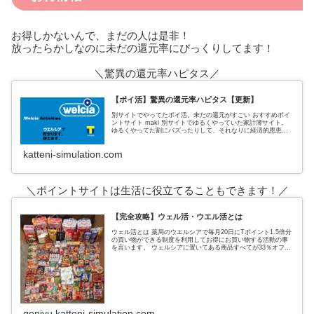
お得しかないんで、まだの人は是非！
放ったらかしなのに未だの還元率にびっくりしてます！
＼驚異の還元率ハピタス／
【ポイ活】驚異の還元率ハピタス【更新】
別サイトでやってたポイ活。未だの還元がすごい おすすめポイ
ントサイト maki 別サイトでゆるくやっていた家計簿サイト。
ゆるくやってた割にバズったりして、それなりに経済的恩恵も
あった。 私がポイントサイトでおすすめしていたのは、３サイ
ト
katteni-simulation.com
＼ポイントサイトは生活に役立てることもできます！／
【完全攻略】ウェル活・ウエル活とは
ウェル活とは 薬局のウエルシアで毎月20日にTポイント1.5倍分
の買い物ができる制度を利用してお得にお買い物する活動の事
を言います。 ウェルシアに置いてある商品すべてが33％オフに
なるという超お得なウェルシアデー ↑実際の戦利品これ全てがタ
genjyu.katteni-simulation.com