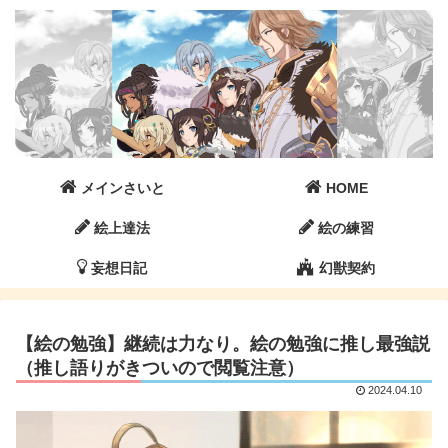
メインさいと
HOME
絵上達法
絵の練習
妄想日記
幻獣契約
【絵の勉強】継続は力なり。絵の勉強に推し最強説
（推し語りがきついので閲覧注意）
2024.04.10