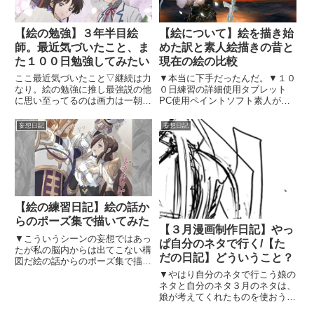
【絵の勉強】３年半目絵
【絵について】絵を描き始
師。最近気づいたこと、ま
めた訳と素人絵描きの昔と
た１００日勉強してみたい
現在の絵の比較
ここ最近気づいたこと▽継続は力
▼本当に下手だったんだ。▼１０
なり。絵の勉強に推し最強説の他
０日練習の詳細使用タブレット
に思い至ってるのは画力は一朝一
PC使用ペイントソフト素人が絵
夕にはいかないって事ですね当た
描きを志したきっかけ幻獣契約ク
り前のことなのに、知見を得れば
リプトラクトというソシャゲ内、
妄想日記
妄想日記
描けると思っていた節がありまし
赤き壁の追憶という列伝の中に登
た知見は大事です。知ってるのと
場する人物ハウザーという人に惚
知らないのとでは作業に差が出
れ、あとその周りの人間たちもこ
る...
よ...
【絵の練習日記】絵の話か
らのポーズ集で描いてみた
【３月漫画制作日記】やっ
▼こういうシーンの妄想ではあっ
ぱ自分のネタで行く/【た
たが私の脳内からは出てこない構
だの日記】どういうこと？
図だ絵の話からのポーズ集で描い
てみたやー♡いい♡（自画自賛）
▼やはり自分のネタで行こう娘の
画力はまだまだなんだけど、まさ
ネタと自分のネタ３月のネタは、
にこんな感じのが脳内渦巻いてい
娘が考えてくれたものを使おうと
てそれが絵になってー♡自分の願
思ったんですがやはり他人の脳か