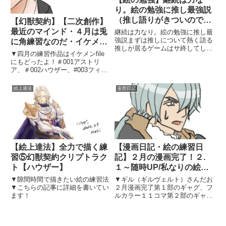
り。絵の勉強に推し最強説
（推し語りがきついので閲
【幻獣契約】【二次創作】
覧注意）
最近のマインド・４月は兎
継続は力なり。絵の勉強に推し最
強説まずは推しについて熱く語る
に角練習なのだ・イケメン
推しが居るゲームはサ終してしま
fileは危険
▼四月の練習作品はイケメンfile
ったんですけど自分の中で推しは
にもどったよ！＃001アストリ
ずっと熱いですね。不思議でもな
ア、＃002ハウザー、#003フィリ
んでもないんですが、なんか不思
ックス、#004フローゼ、#005ロ
議私はミーハーなので旬のかっこ
ーラン、#006クリームヒルト最
いい男子にも嵌るんですね。え
絵上達法
妄想日記
近のマインドTwitterの本垢はハッ
え...
シュタグを整理して、二次創作は
見た...
【絵上達法】全力で描く練
【漫画日記・絵の練習日
習⑤幻獣契約クリプトラク
記】２月の漫画完了！２.
ト【ハウザー】
１～随時UP/私なりの絵の
練習法と作戦
▼隙間時間で描きたい絵の練習法
▼ギル（ギルヴェルト）さんだお
▼こちらの記事に詳細を書いてい
２月漫画完了第１部のギャグ、フ
ます！
ルカラー１１コマ第２部のギャグ
調＋微ラブのハウロー、フルカラ
ー１１コマ明日の早朝に記事を明
日の夕方あたりにTwitterへ予約投