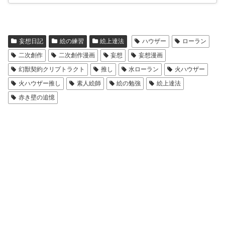
妄想日記
絵の練習
絵上達法
ハウザー
ローラン
二次創作
二次創作漫画
妄想
妄想漫画
幻獣契約クリプトラクト
推し
水ローラン
火ハウザー
火ハウザー推し
素人絵師
絵の勉強
絵上達法
赤き壁の追憶