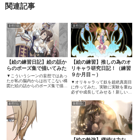
関連記事
妄想日記
妄想日記
【絵の練習日記】絵の話か
【絵の練習】推しの為のオ
らのポーズ集で描いてみた
リキャラ研究日記！（練習
９か月目～）
▼こういうシーンの妄想ではあっ
たが私の脳内からは出てこない構
▼オリキャラって奴を超絶真面目
図だ絵の話からのポーズ集で描い
に作ってみた。実験に実験を重ね
てみたやー♡いい♡（自画自賛）
必ずや成長してみせる！新しい内
画力はまだまだなんだけど、まさ
容が上に来るように記事を書いて
にこんな感じのが脳内渦巻いてい
います。時系列でみたい場合は、
妄想日記
妄想日記
てそれが絵になってー♡自分の願
目次から一番下へ行って上へ上っ
望が少しずつ形になっている
て見てください。【291日目】キ
ー！...
ーマ描くの疲れて、気づいたら...
【絵の勉強】継続は力な