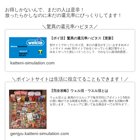
お得しかないんで、まだの人は是非！
放ったらかしなのに未だの還元率にびっくりしてます！
＼驚異の還元率ハピタス／
【ポイ活】驚異の還元率ハピタス【更新】
別サイトでやってたポイ活。未だの還元がすごい おすすめポイ
ントサイト maki 別サイトでゆるくやっていた家計簿サイト。
ゆるくやってた割にバズったりして、それなりに経済的恩恵も
あった。 私がポイントサイトでおすすめしていたのは、３サイ
ト
katteni-simulation.com
＼ポイントサイトは生活に役立てることもできます！／
【完全攻略】ウェル活・ウエル活とは
ウェル活とは 薬局のウエルシアで毎月20日にTポイント1.5倍分
の買い物ができる制度を利用してお得にお買い物する活動の事
を言います。 ウェルシアに置いてある商品すべてが33％オフに
なるという超お得なウェルシアデー ↑実際の戦利品これ全てがタ
genjyu.katteni-simulation.com